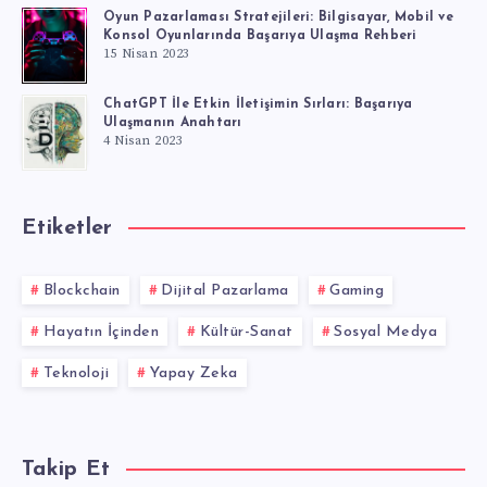
Oyun Pazarlaması Stratejileri: Bilgisayar, Mobil ve
Konsol Oyunlarında Başarıya Ulaşma Rehberi
15 Nisan 2023
ChatGPT İle Etkin İletişimin Sırları: Başarıya
Ulaşmanın Anahtarı
4 Nisan 2023
Etiketler
Blockchain
Dijital Pazarlama
Gaming
Hayatın İçinden
Kültür-Sanat
Sosyal Medya
Teknoloji
Yapay Zeka
Takip Et