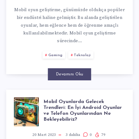
Mobil oyun geliştirme, günümüzde oldukça popüler
bir endüstri haline gelmiştir. Bu alanda geliştirilen
oyunlar, hem eğlence hem de öğrenme amaçlı
kullanılabilmektedir. Mobil oyun geliştirme
sürecinde…
Gaming
Teknoloji
Devamını Oku
Mobil Oyunlarda Gelecek
Trendleri: En İyi Android Oyunlar
ve Telefon Oyunlarından Ne
Bekleyebiliriz?
20 Mart 2023
3
dakika
0
79