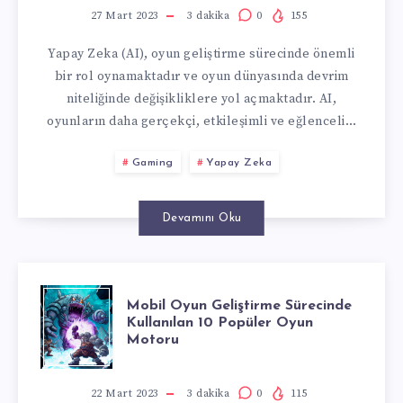
27 Mart 2023
3
dakika
0
155
Yapay Zeka (AI), oyun geliştirme sürecinde önemli
bir rol oynamaktadır ve oyun dünyasında devrim
niteliğinde değişikliklere yol açmaktadır. AI,
oyunların daha gerçekçi, etkileşimli ve eğlenceli…
Gaming
Yapay Zeka
Devamını Oku
Mobil Oyun Geliştirme Sürecinde
Kullanılan 10 Popüler Oyun
Motoru
22 Mart 2023
3
dakika
0
115