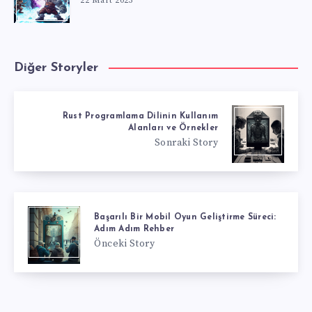
22 Mart 2023
Diğer Storyler
Rust Programlama Dilinin Kullanım
Alanları ve Örnekler
Sonraki Story
Başarılı Bir Mobil Oyun Geliştirme Süreci:
Adım Adım Rehber
Önceki Story