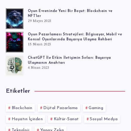
Oyun Evreninde Yeni Bir Boyut: Blockchain ve
NFT’ler
29 Mayıs 2023
Oyun Pazarlaması Stratejileri: Bilgisayar, Mobil ve
Konsol Oyunlarında Başarıya Ulaşma Rehberi
15 Nisan 2023
ChatGPT İle Etkin İletişimin Sırları: Başarıya
Ulaşmanın Anahtarı
4 Nisan 2023
Etiketler
Blockchain
Dijital Pazarlama
Gaming
Hayatın İçinden
Kültür-Sanat
Sosyal Medya
Teknoloji
Yapay Zeka