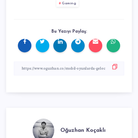
Gaming
Bu Yazıyı Paylaş:
Oğuzhan Koçaklı